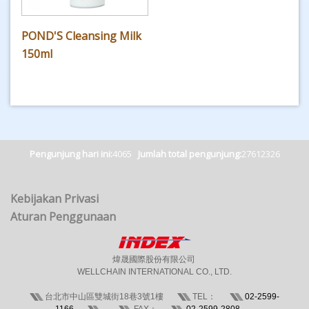
POND'S Cleansing Milk
150ml
Pengunjung hari ini:
4065
Jumlah total pengunjung:
27612326
Kebijakan Privasi
Aturan Penggunaan
煒晟國際股份有限公司
WELLCHAIN INTERNATIONAL CO., LTD.
台北市中山區雙城街18巷3號1樓
TEL：
02-2599-