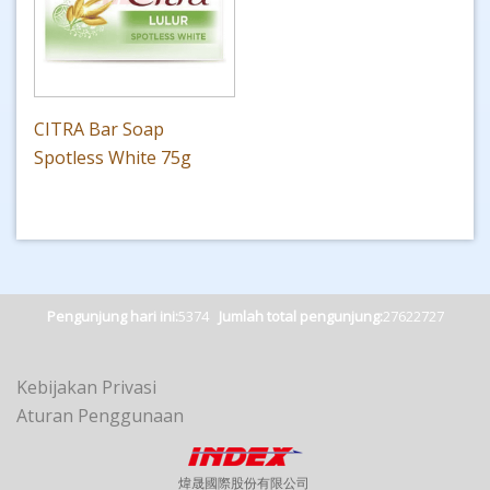
CITRA Bar Soap
Spotless White 75g
Pengunjung hari ini:
5374
Jumlah total pengunjung:
27622727
Kebijakan Privasi
Aturan Penggunaan
煒晟國際股份有限公司