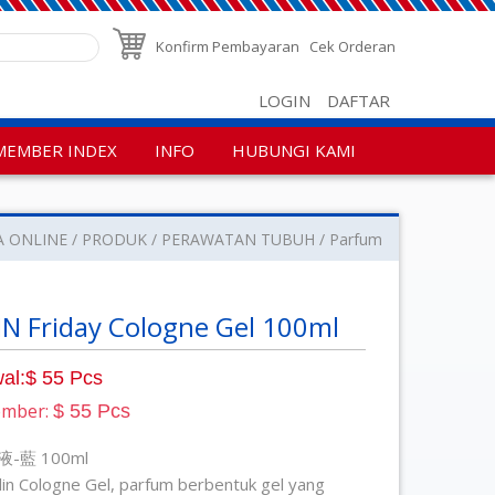
Konfirm Pembayaran
Cek Orderan
LOGIN
DAFTAR
MEMBER INDEX
INFO
HUBUNGI KAMI
A ONLINE
PRODUK
PERAWATAN TUBUH
Parfum
N Friday Cologne Gel 100ml
al:$ 55 Pcs
ember:
$ 55 Pcs
-藍 100ml
lin Cologne Gel, parfum berbentuk gel yang