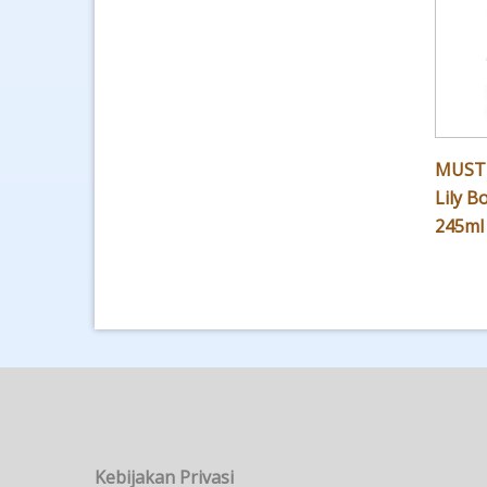
MUSTI
Lily B
245ml
Kebijakan Privasi