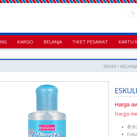
ANG
KARGO
BELANJA
TIKET PESAWAT
KARTU 
INDEX
BELANJ
ESKULI
Harga aw
Harga m
香水液
Esku