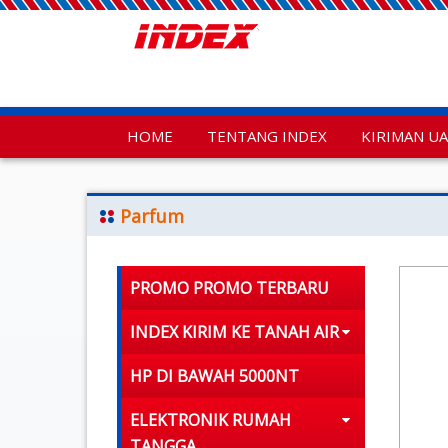
HOME
TENTANG INDEX
KIRIMAN U
Parfum
PROMO PROMO TERBARU
INDEX KIRIM KE TANAH AIR
HP DI BAWAH 5000NT
ELEKTRONIK RUMAH
TANGGA