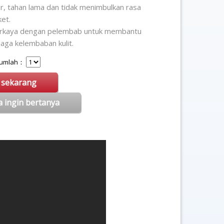
r, tahan lama dan tidak menimbulkan rasa
ket.
rkaya dengan pelembab untuk membantu
aga kelembaban kulit.
 Jumlah：
i sekarang
a ingin bertanya