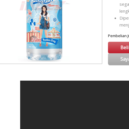
sega
leng
Dipe
menj
Pembelian
Bel
Say