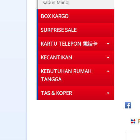
Sabun Mandi
BOX KARGO
SURPRISE SALE
KARTU TELEPON 電話卡
KECANTIKAN
KEBUTUHAN RUMAH
TANGGA
TAS & KOPER