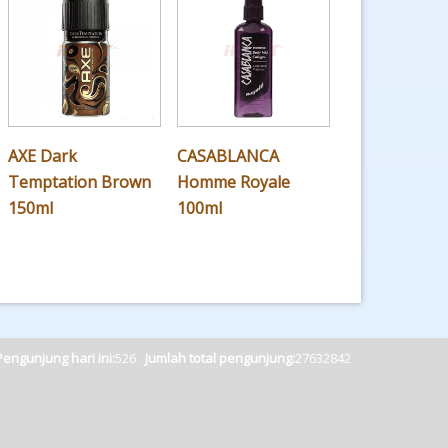
AXE Dark
CASABLANCA
Temptation Brown
Homme Royale
150ml
100ml
Pengunjung hari ini:
526
Jumlah total pengunjung:
27632842