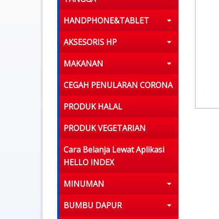
HANDPHONE&TABLET
AKSESORIS HP
MAKANAN
CEGAH PENULARAN CORONA
PRODUK HALAL
PRODUK VEGETARIAN
Cara Belanja Lewat Aplikasi
HELLO INDEX
MINUMAN
BUMBU DAPUR