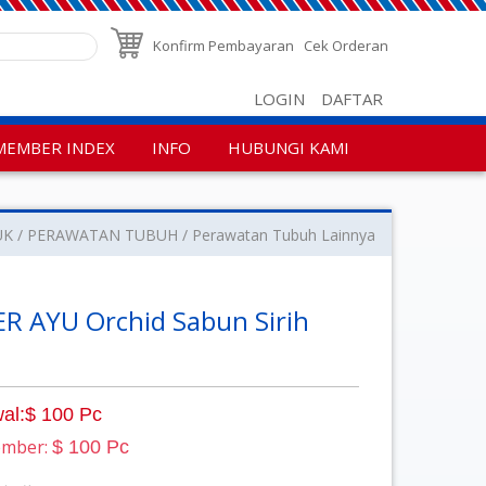
Konfirm Pembayaran
Cek Orderan
LOGIN
DAFTAR
MEMBER INDEX
INFO
HUBUNGI KAMI
UK
PERAWATAN TUBUH
Perawatan Tubuh Lainnya
R AYU Orchid Sabun Sirih
al:$ 100 Pc
ember:
$ 100 Pc