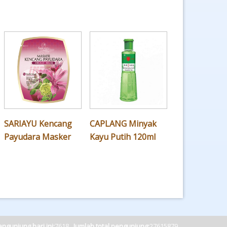
SARIAYU Kencang
CAPLANG Minyak
Payudara Masker
Kayu Putih 120ml
ngunjung hari ini:
7618
Jumlah total pengunjung:
27615879