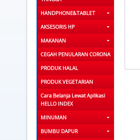
HANDPHONE&TABLET
AKSESORIS HP
MAKANAN
CEGAH PENULARAN CORONA
PRODUK HALAL
PRODUK VEGETARIAN
Cara Belanja Lewat Aplikasi
HELLO INDEX
MINUMAN
BUMBU DAPUR