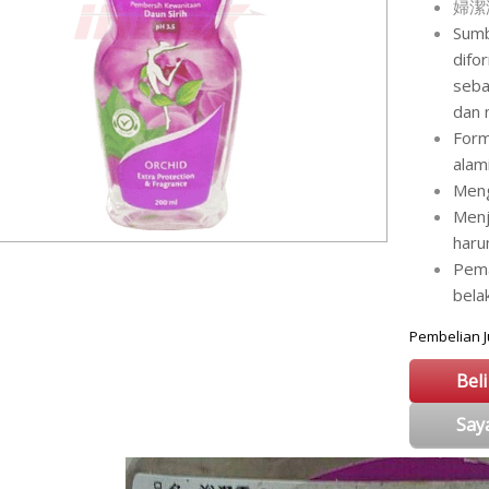
婦潔液
Sumb
difo
seba
dan 
Form
alam
Meng
Menj
har
Pem
bela
Pembelian
Bel
Say