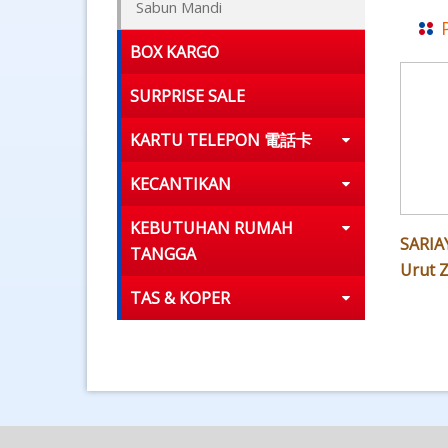
Sabun Mandi
BOX KARGO
SURPRISE SALE
KARTU TELEPON 電話卡
KECANTIKAN
KEBUTUHAN RUMAH
SARIA
TANGGA
Urut 
TAS & KOPER