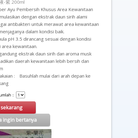
-紫 200ml
er Ayu Pembersih Khusus Area Kewanitaan
rmulasikan dengan ekstrak daun sirih alami
gai antibakteri untuk merawat area kewanitaan
menjaganya dalam kondisi baik.
ula pH 3.5 dirancang sesuai dengan kondisi
i area kewanitaan.
andung ekstrak daun sirih dan aroma musk
adikan daerah kewanitaan lebih bersih dan
um
akaian :
Basuhlah mulai dari arah depan ke
kang
 Jumlah：
i sekarang
a ingin bertanya