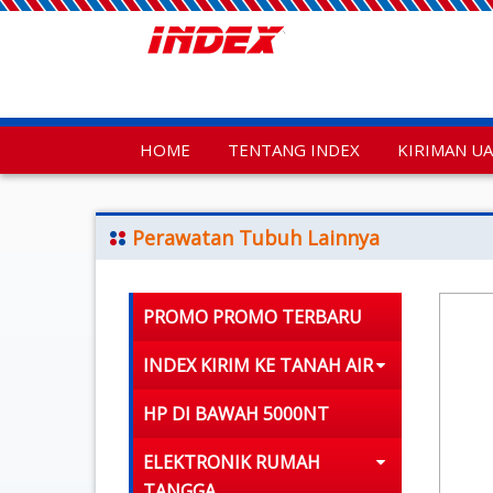
HOME
TENTANG INDEX
KIRIMAN U
Perawatan Tubuh Lainnya
PROMO PROMO TERBARU
INDEX KIRIM KE TANAH AIR
HP DI BAWAH 5000NT
ELEKTRONIK RUMAH
TANGGA