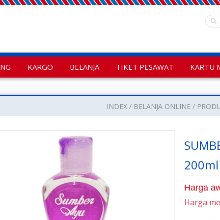
ANG
KARGO
BELANJA
TIKET PESAWAT
KARTU 
INDEX
BELANJA ONLINE
PROD
SUMBE
200ml
Harga aw
Harga m