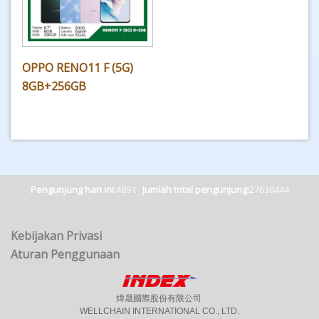
OPPO RENO11 F (5G)
8GB+256GB
Pengunjung hari ini:
4891
Jumlah total pengunjung:
27630444
Kebijakan Privasi
Aturan Penggunaan
煒晟國際股份有限公司
WELLCHAIN INTERNATIONAL CO., LTD.