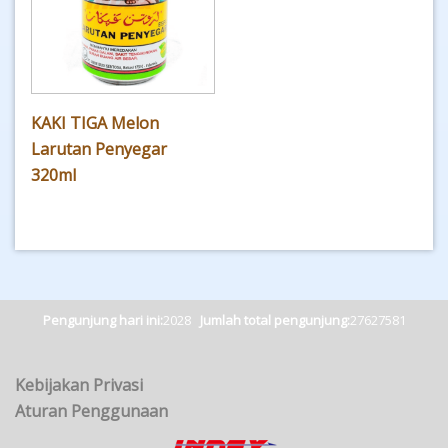
KAKI TIGA Melon
Larutan Penyegar
320ml
Pengunjung hari ini:
2028
Jumlah total pengunjung:
27627581
Kebijakan Privasi
Aturan Penggunaan