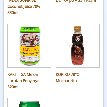
INDEX SUNRISE
ULTRA JAYA Sari Asam
Coconut Juice 70%
330ml
KAKI TIGA Melon
KOPIKO 78℃
Larutan Penyegar
Mocharetta
320ml