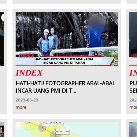
INDEX
I
HATI-HATI! FOTOGRAPHER ABAL-ABAL
PU
INCAR UANG PMI DI T...
SE
2023-08-29
202
more
mo