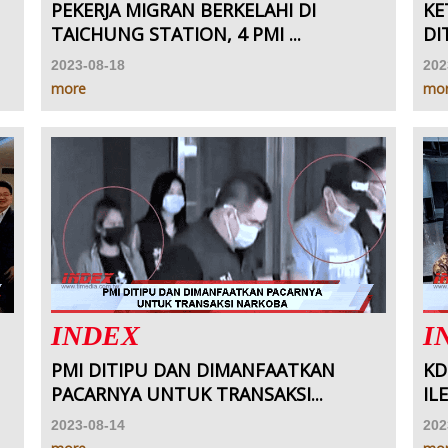
PEKERJA MIGRAN BERKELAHI DI
KE
TAICHUNG STATION, 4 PMI ...
DI
2023-08-18
202
more
mo
INDEX
I
PMI DITIPU DAN DIMANFAATKAN
KD
PACARNYA UNTUK TRANSAKSI...
IL
2023-08-14
202