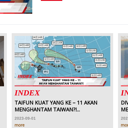
INDEX
I
TAIFUN KUAT YANG KE – 11 AKAN
DI
MENGHANTAM TAIWAN?!...
ME
2023-09-01
202
more
mo