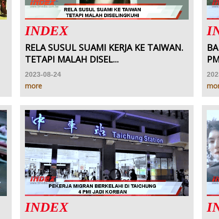
INDEX
I
RELA SUSUL SUAMI KERJA KE TAIWAN.
BA
TETAPI MALAH DISEL...
PM
2023-08-24
202
more
mo
INDEX
I