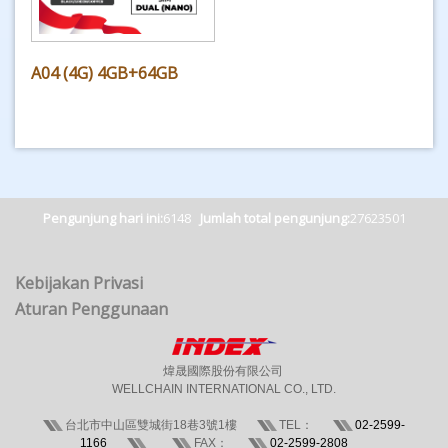
A04 (4G) 4GB+64GB
Pengunjung hari ini:
6148
Jumlah total pengunjung:
27623501
Kebijakan Privasi
Aturan Penggunaan
煒晟國際股份有限公司
WELLCHAIN INTERNATIONAL CO., LTD.
台北市中山區雙城街18巷3號1樓
TEL：
02-2599-
1166
FAX：
02-2599-2808