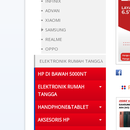
INFINIX
ADVAN
XIAOMI
SAMSUNG
REALME
OPPO
ELEKTRONIK RUMAH TANGGA
HP DI BAWAH 5000NT
ELEKTRONIK RUMAH
TANGGA
HANDPHONE&TABLET
AKSESORIS HP