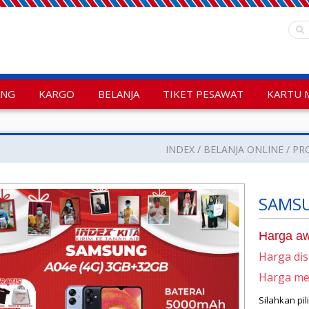
ANG
KARGO
BELANJA
TIKET PESAWAT
KARTU 
INDEX
BELANJA ONLINE
PR
SAMSU
Harga aw
Harga di
Harga m
Silahkan pi