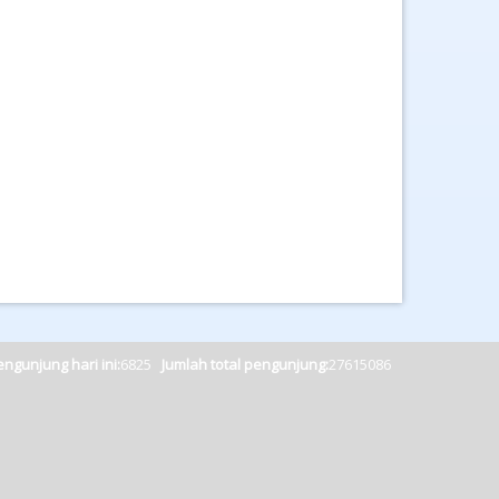
ngunjung hari ini:
6825
Jumlah total pengunjung:
27615086