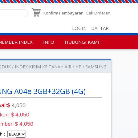
Konfirm Pembayaran
Cek Orderan
LOGIN
DAFTAR
MEMBER INDEX
INFO
HUBUNGI KAMI
ODUK
INDEX KIRIM KE TANAH AIR
HP
SAMSUNG
NG A04e 3GB+32GB (4G)
al:$
4,050
skon:
$ 4,050
ember:
$ 4,050
lih：