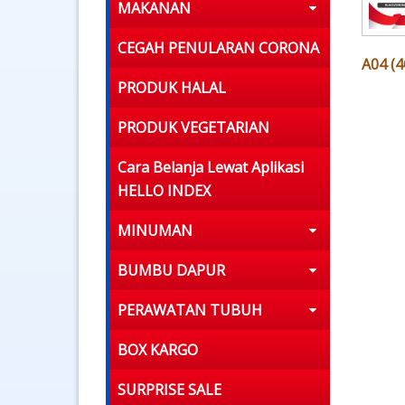
MAKANAN
CEGAH PENULARAN CORONA
A04 (
PRODUK HALAL
PRODUK VEGETARIAN
Cara Belanja Lewat Aplikasi
HELLO INDEX
MINUMAN
BUMBU DAPUR
PERAWATAN TUBUH
BOX KARGO
SURPRISE SALE