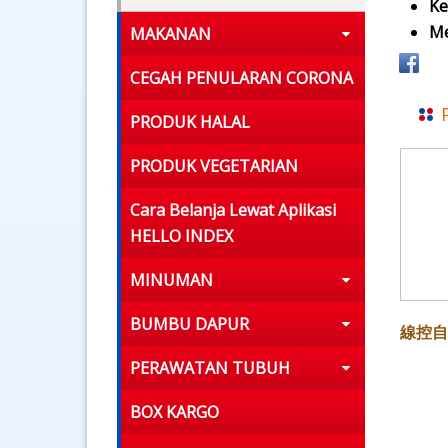
Ke
Me
MAKANAN
CEGAH PENULARAN CORONA
PRODUK HALAL
PRODUK VEGETARIAN
Cara Belanja Lewat Aplikasi
HELLO INDEX
MINUMAN
BUMBU DAPUR
線控自
PERAWATAN TUBUH
BOX KARGO