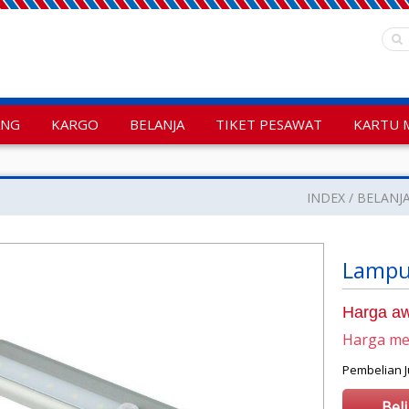
ANG
KARGO
BELANJA
TIKET PESAWAT
KARTU 
INDEX
BELANJ
Lampu 
Harga aw
Harga m
Pembelian
Bel