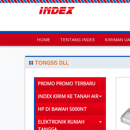
HOME
TENTANG INDEX
KIRIMAN U
TONGSIS DLL
PROMO PROMO TERBARU
INDEX KIRIM KE TANAH AIR
HP DI BAWAH 5000NT
ELEKTRONIK RUMAH
TANGGA