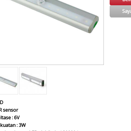
Say
ED
R sensor
ltase : 6V
kuatan : 3W