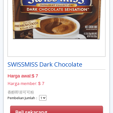
SWISSMISS Dark Chocolate
Harga awal:$ 7
Harga member:
$ 7
香醇即溶可可粉
Pembelian Jumlah：
Beli sekarang