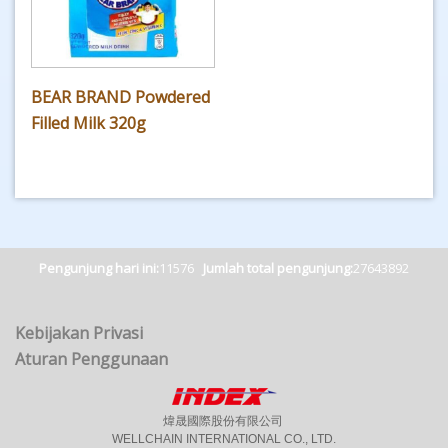
BEAR BRAND Powdered
Filled Milk 320g
Pengunjung hari ini:
11576
Jumlah total pengunjung:
27643892
Kebijakan Privasi
Aturan Penggunaan
煒晟國際股份有限公司
WELLCHAIN INTERNATIONAL CO., LTD.